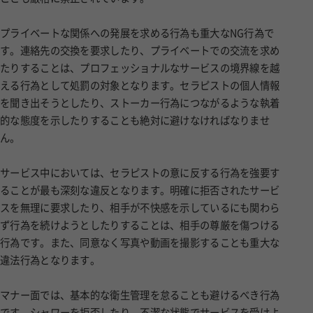
プライベートな関係への発展を求める行為も重大なNG行為で
す。連絡先の交換を要求したり、プライベートでの交流を求め
たりすることは、プロフェッショナルなサービスの境界線を越
える行為として処罰の対象となります。セラピストの個人情報
を聞き出そうとしたり、ストーカー行為につながるような執着
的な態度を示したりすることも絶対に避けなければなりませ
ん。
サービス中においては、セラピストの意に反する行為を強要す
ることが最も深刻な違反となります。明確に拒否されたサービ
スを無理に要求したり、相手が不快感を示しているにも関わら
ず行為を続けようとしたりすることは、相手の尊厳を傷つける
行為です。また、同意なく写真や動画を撮影することも重大な
違法行為となります。
マナー面では、基本的な衛生管理を怠ることも避けるべき行為
です。シャワーを拒否したり、不潔な状態でサービスを受けよ