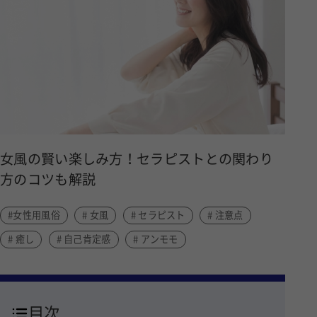
女風の賢い楽しみ方！セラピストとの関わり
方のコツも解説
#女性用風俗
# 女風
# セラピスト
# 注意点
# 癒し
# 自己肯定感
# アンモモ
目次