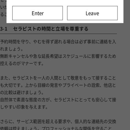
いが心地よく過ごせるように、基本的なマナーと配慮を意識す
Enter
Leave
ることが大切です。
3-1
セラピストの時間と立場を尊重する
予約時間を守り、やむを得ず遅れる場合は必ず事前に連絡を入
れましょう。
無断キャンセルや急な延長希望はスケジュールに影響するため
控えるのがマナーです。
また、セラピストを一人の人間として敬意をもって接すること
も大切です。上から目線の発言やプライベートの詮索、他店と
の比較は避けましょう。
自然体で素直な態度の方が、セラピストにとっても安心して接
しやすい印象を与えます。
さらに、サービス範囲を超える要求や、個人的な連絡先の交換
依頼は控えましょう。プロフェッショナルな関係を守ること