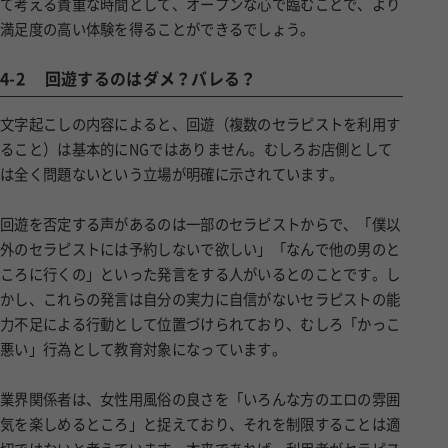
て考える貴重な時間として、オープンな心で臨むことで、より
満足度の高い体験を得ることができるでしょう。
4-2
回遊するのはダメ？バレる？
文字起こしの内容によると、回遊（複数のセラピストを利用す
ること）は基本的にNGではありません。むしろお店側として
は全く問題ないという立場が明確に示されています。
回遊を否定する声があるのは一部のセラピストからで、「僕以
外のセラピストには予約しないで欲しい」「なんで他の男のと
ころに行くの」といった発言をする人がいるとのことです。し
かし、これらの発言は自分の実力に自信がないセラピストの能
力不足による行動として位置づけられており、むしろ「かっこ
悪い」行為として教育対象になっています。
業界関係者は、女性用風俗の良さを「いろんな方のエロの雰囲
気を楽しめるところ」と捉えており、それを制限することは適