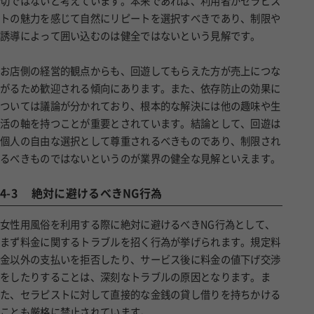
切ではないと考えています。本来であれば、利用者がセラピス
トの魅力を感じて自然にリピートを選択すべきであり、制限や
誘導によって囲い込むのは健全ではないという見解です。
お店側の経営的観点からも、回遊してもらえた方が売上につな
がるため歓迎される傾向にあります。また、依存防止の効果に
ついては議論が分かれており、根本的な解決には他の趣味や生
活の軸を持つことが重要とされています。結論として、回遊は
個人の自由な選択として尊重されるべきものであり、制限され
るべきものではないというのが業界の健全な見解といえます。
4-3
絶対に避けるべきNG行為
女性用風俗を利用する際に絶対に避けるべきNG行為として、
まず料金に関するトラブルを招く行為が挙げられます。規定料
金以外の支払いを拒否したり、サービス後に料金の値下げ交渉
をしたりすることは、深刻なトラブルの原因となります。ま
た、セラピストに対して直接的な金銭の貸し借りを持ちかける
ことも厳格に禁止されています。