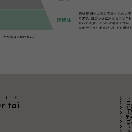
ートア
ト
r toi
コ
在
出
料
ご
ラ
ツ