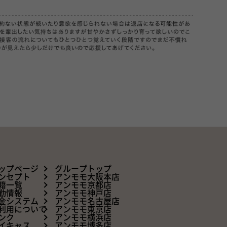
ップページ
グループトップ
ンセプト
アンモモ大阪本店
籍一覧
アンモモ京都店
勤情報
アンモモ神戸店
金システム
アンモモ名古屋店
利用について
アンモモ東京店
ンク
アンモモ横浜店
イキャス
アンモモ博多店