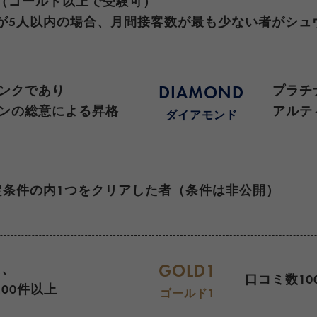
（ゴールド以上で受験可）
が5人以内の場合、月間接客数が最も少ない者がシュ
DIAMOND
ンクであり
プラチ
ンの総意による昇格
アルテ
ダイアモンド
定条件の内1つをクリアした者（条件は非公開）
GOLD1
え、
口コミ数10
00件以上
ゴールド1