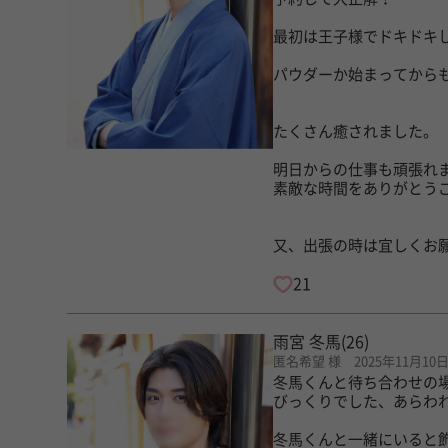
最初は王子様でドキドキ
パウダーか始まってから
たくさん癒されました。
明日からの仕事も頑張れ
素敵な時間をありがとう
又、出張の時は宜しくお
21
雨宮 冬馬
(26)
匿名希望 様 2025年11月10
冬馬くんと待ち合わせの
びっくりでした、あらわれ
冬馬くんと一緒にいると