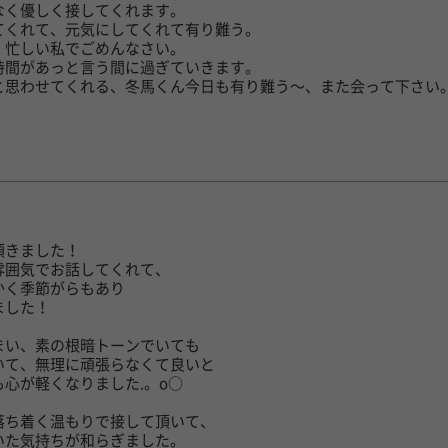
なく優しく接してくれます。
てくれて、元気にしてくれて有り難う。
、忙しい私でごめんなさい。
時間があっと言う間に過ぎていきます。
と思わせてくれる、冬馬くん今日も有り難う〜、また会って下さい
日
頂きました！
雰囲気でお話してくれて、
かく季節がらもあり
ました！
まい、素の根暗トーンでいても
いて、無理に頑張らなくて良いと
心が軽くなりました.。o○
落ち着く温もりで接して頂いて、
いた気持ちが和らぎました。