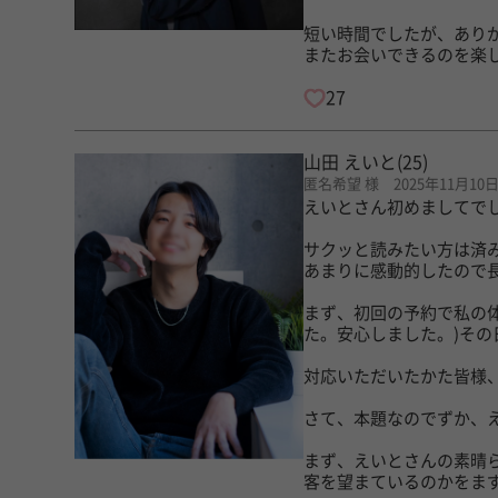
短い時間でしたが、あり
またお会いできるのを楽しみ
27
山田 えいと
(25)
匿名希望 様 2025年11月10
えいとさん初めましてで
サクッと読みたい方は済
あまりに感動的したので
まず、初回の予約で私の
た。安心しました。)そ
対応いただいたかた皆様
さて、本題なのでずか、
まず、えいとさんの素晴
客を望まているのかをま