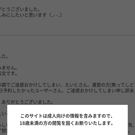
がとうございました。
にしたいと思います（..- -..）
日
した。
みません。
長文です。
体調でご迷惑おかけしてしまい、えいとさん、運営の方(焦ってし
の日予約したかったユーザーさん、ご迷惑おかけしてしまい申し訳あ
、ありがとうございました。
えいとさんは、本当に素晴らしいセラピストさんです。
このサイトは成人向けの情報を含みますので、
18歳未満の方の閲覧を固くお断りいたします。
らしいところは、初見でもお相手のお洋服、立ち居振舞い、雰囲気
ず想定し、コンサルテーションで丁寧にすり合わせしてくれます。