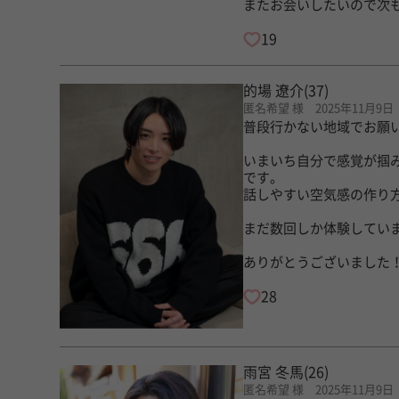
またお会いしたいので次
19
的場 遼介
(37)
匿名希望 様 2025年11月9日
普段行かない地域でお願
いまいち自分で感覚が掴
です。
話しやすい空気感の作り
まだ数回しか体験してい
ありがとうございました
28
雨宮 冬馬
(26)
匿名希望 様 2025年11月9日