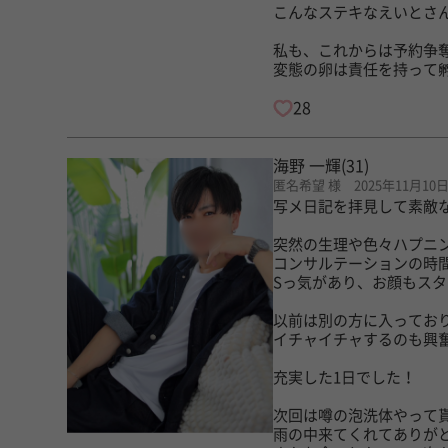
こんなステキなえいとさ
私も、これからは予約争
変態の卵は責任を持って
28
海野 一輝
(31)
匿名希望 様 2025年11月10
写メ日記を拝見して素敵
突然の生理や色々ハプニ
コンサルテーションの時
Sっ気があり、お顔もス
以前は別の方に入ってお
イチャイチャするのも興
充実した1日でした！
次回は噂の泡洗体やって
雨の中来てくれてありが