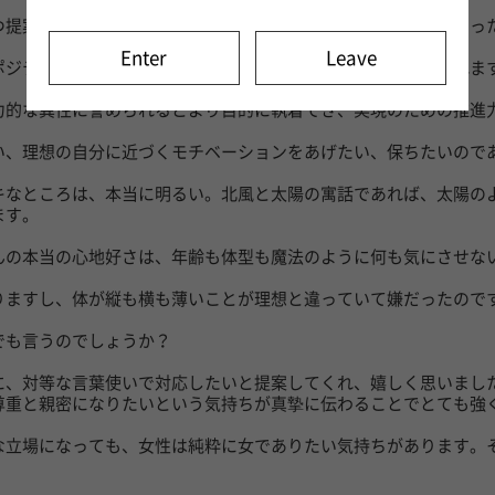
つ提案したいことは、貴女が理想とする女性、なりたい女性になっ
Enter
Leave
ポジティブな部分を感じて気がつき、どこかにコメントしてくれま
力的な異性に誉められるとより目的に執着でき、実現のための推進
い、理想の自分に近づくモチベーションをあげたい、保ちたいので
キなところは、本当に明るい。北風と太陽の寓話であれば、太陽の
ます。
んの本当の心地好さは、年齢も体型も魔法のように何も気にさせな
りますし、体が縦も横も薄いことが理想と違っていて嫌だったので
でも言うのでしょうか？
に、対等な言葉使いで対応したいと提案してくれ、嬉しく思いまし
尊重と親密になりたいという気持ちが真摯に伝わることでとても強
な立場になっても、女性は純粋に女でありたい気持ちがあります。