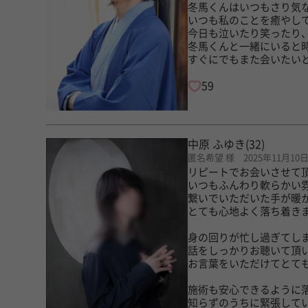
冬馬くんはいつもさり気
いつも私のことを癒やし
今日も泣いたり笑ったり
冬馬くんと一緒にいると
すぐにでもまた会いたい
59
中原 ふゆき
(32)
匿名希望 様 2025年11月10
リピートでお会いさせて
いつもふんわり軟らかい
繋いでいただいた手が暖
とても心地よく落ち着き
身の回りが忙し過ぎてし
話をしっかりお聴いて頂
お言葉をいただけてとても
施術も安心できるように
知らずのうちに緊張して