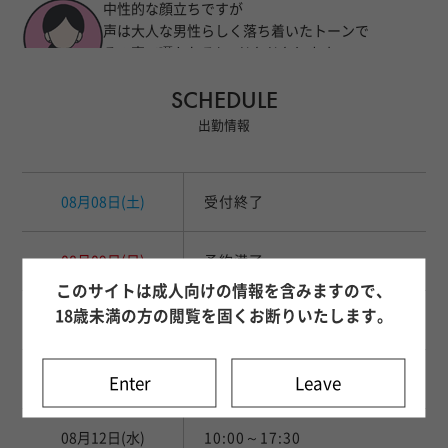
中性的な顔立ちですが
声は大人な男性らしく落ち着いたトーンで
その声で囁かれると..ドキドキします
手が綺麗でタッチが凄く心地良いです
SCHEDULE
技術講習モデル
犬っぽい可愛さもあって癒やされますが、
おそらく..凄くいい意味で、変態です。
出勤情報
08月08日
(土)
受付終了
08月09日
(日)
予約満了
このサイトは成人向けの情報を含みますので、
18歳未満の方の閲覧を固くお断りいたします。
08月10日
(月)
10:00～18:00
08月11日
(火)
10:00～20:00
Enter
Leave
08月12日
(水)
10:00～17:30