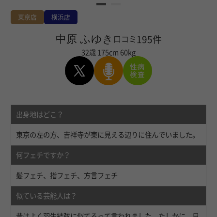
東京店
横浜店
中原 ふゆき
195件
口コミ
32歳
175cm
60kg
出身地はどこ？
東京の左の方、吉祥寺が東に見える辺りに住んでいました。
何フェチですか？
髪フェチ、指フェチ、方言フェチ
似ている芸能人は？
昔はよく羽生結弦に似てるって言われました。たしかに、日