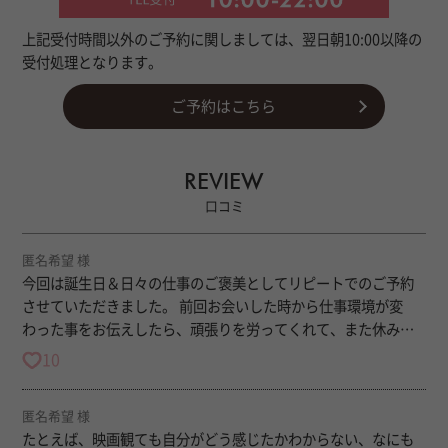
上記受付時間以外のご予約に関しましては、翌日朝10:00以降の
受付処理となります。
ご予約はこちら
REVIEW
口コミ
匿名希望 様
今回は誕生日＆日々の仕事のご褒美としてリピートでのご予約
させていただきました。 前回お会いした時から仕事環境が変
わった事をお伝えしたら、頑張りを労ってくれて、また休み明
け頑張ろうと活力を貰えました。 びっくりな話題がご提供でき
10
たのはとても良かったです笑 また次にお会いできる日を楽しみ
に頑張ります！
匿名希望 様
たとえば、映画観ても自分がどう感じたかわからない、なにも