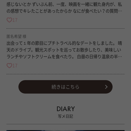
感じないとか ずいぶん前、一度、映画を一緒に観た身内が、私
の感想でキレたことがあったからか なにが食べたい？の質問
に、からだが固まったりとか これは私がほんとに食べたいもの
17
ではなく、相手の食べたいものを言わないと不機嫌になるから
数十年そんな身内がそばにいると、考えてることを言わない→
匿名希望 様
考えない→自分の考えがわからなくなる、以前はそんな私だっ
出会って１年の節目にプチトラベル的なデートをしました。 晴
たようです ふゆきさんにはじめて会ってすぐに言われたたった
天のドライブ。観光スポットを巡ってお散歩したり、美味しい
一言で、好きなものは好きって思えるようになりました いろん
ランチやソフトクリームを食べたり。 白昼の日帰り温泉の半露
な世界やおもしろいこと、教えてくれました 今回もふゆきさん
天個室風呂で、束の間のイチャイチャ。明るくて恥ずかしかっ
にお会いして、伝え下手ですが思ったままことばにして、ばか
17
たけれど、いつもと違う雰囲気が新鮮。 ふゆきくんに育てても
にされることなく、一生懸命聞いてもらって、答えてもらっ
らった体は一瞬で絶頂に達しそうになり、声を抑えるのが大変
て、ふゆきさんも夢中でお話してて カラオケでも、たくさん
でした。(早く続きをお願いしたいところ笑) 回遊もしたけど、
歌ってもらいました！ なんて贅沢！ いい時間でした！ ありがと
続きはこちら
私にはふゆきくんが１番！いっぱいときめいて、リフレッシュ
うございます
& デトックス効果抜群！ たくさんエネルギーチャージできた１
日でした。
DIARY
写メ日記