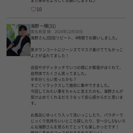
また来年もよろしくお願いしますね♪
10
海野 一輝
(31)
匿名希望 様 2024年12月30日
海野さん2回目リピート、4時間でお願いしました。
黒ダウンコートにジーンズでマスク着けててもかっこ
よさが溢れてました！
会話やボディタッチでいつの間にか緊張がほぐれて、
自然体でたくさん笑ってました。
半年分くらい笑ったかも？
すごくリラックスして施術に集中できました。
今回してみたい事をちゃんと言えたのも、海野さんが
受け止めてくれるだろうなって安心感からだと思いま
す。
お風呂にゆっくり入って洗いっこしたり、パウダーで
じっくり気持ちいいところ探したり、甘〜少しSないろ
んな海野さんを見られてとっても楽しかったです！
絶対に長めのコースがおすすめです( 'ω' )و