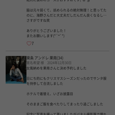
脇は元々弱くて、舐められるの絶対無理！と思ってた
のに、海野さんだと大丈夫だしだんだん良くなるし…
さすがですね笑
ありがとうございました！
またお願いします(*´꒳`*)
7
東条 アンドレ 果南
(34)
匿名希望 様 2024年12月30日
女風納めを果南さんと決め予約しました
日にち的にもクリスマスシーズンだったのでサンタ服
を持参して合流しました
ホテルで着替え、いざお披露目
そのままご飯を食べたりしてまったり過ごしました
記念に写真を撮って貰いましたがパネル撮影等で慣れ