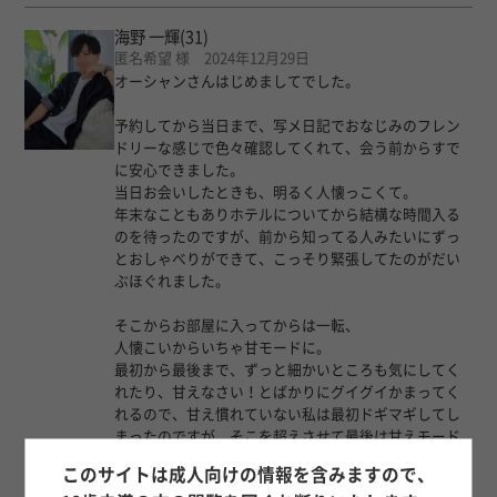
海野 一輝
(31)
匿名希望 様 2024年12月29日
オーシャンさんはじめましてでした。
予約してから当日まで、写メ日記でおなじみのフレン
ドリーな感じで色々確認してくれて、会う前からすで
に安心できました。
当日お会いしたときも、明るく人懐っこくて。
年末なこともありホテルについてから結構な時間入る
のを待ったのですが、前から知ってる人みたいにずっ
とおしゃべりができて、こっそり緊張してたのがだい
ぶほぐれました。
そこからお部屋に入ってからは一転、
人懐こいからいちゃ甘モードに。
最初から最後まで、ずっと細かいところも気にしてく
れたり、甘えなさい！とばかりにグイグイかまってく
れるので、甘え慣れていない私は最初ドギマギしてし
まったのですが、そこを超えさせて最後は甘えモード
になっちゃうくらい構ってくれました。
このサイトは成人向けの情報を含みますので、