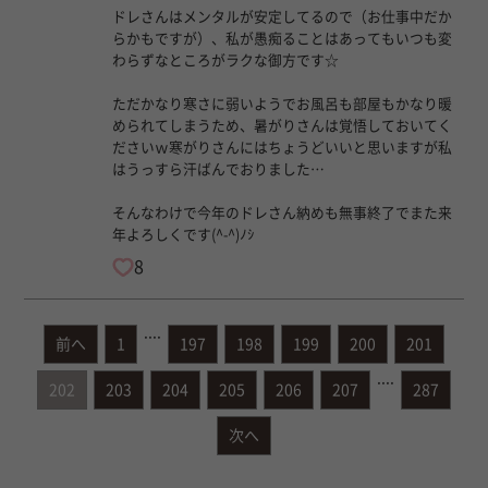
ドレさんはメンタルが安定してるので（お仕事中だか
らかもですが）、私が愚痴ることはあってもいつも変
わらずなところがラクな御方です☆
ただかなり寒さに弱いようでお風呂も部屋もかなり暖
められてしまうため、暑がりさんは覚悟しておいてく
ださいｗ寒がりさんにはちょうどいいと思いますが私
はうっすら汗ばんでおりました…
そんなわけで今年のドレさん納めも無事終了でまた来
年よろしくです(^-^)ﾉｼ
8
....
前へ
1
197
198
199
200
201
....
202
203
204
205
206
207
287
次へ