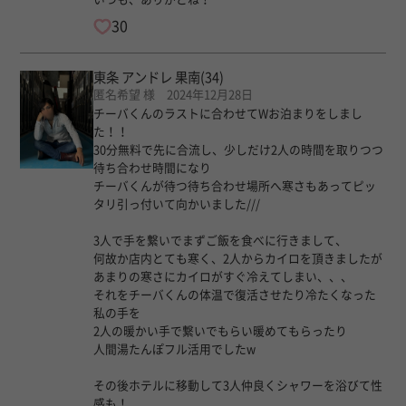
30
東条 アンドレ 果南
(34)
匿名希望 様 2024年12月28日
チーバくんのラストに合わせてWお泊まりをしまし
た！！
30分無料で先に合流し、少しだけ2人の時間を取りつつ
待ち合わせ時間になり
チーバくんが待つ待ち合わせ場所へ寒さもあってピッ
タリ引っ付いて向かいました///
3人で手を繋いでまずご飯を食べに行きまして、
何故か店内とても寒く、2人からカイロを頂きましたが
あまりの寒さにカイロがすぐ冷えてしまい、、、
それをチーバくんの体温で復活させたり冷たくなった
私の手を
2人の暖かい手で繋いでもらい暖めてもらったり
人間湯たんぽフル活用でしたw
その後ホテルに移動して3人仲良くシャワーを浴びて性
感も！