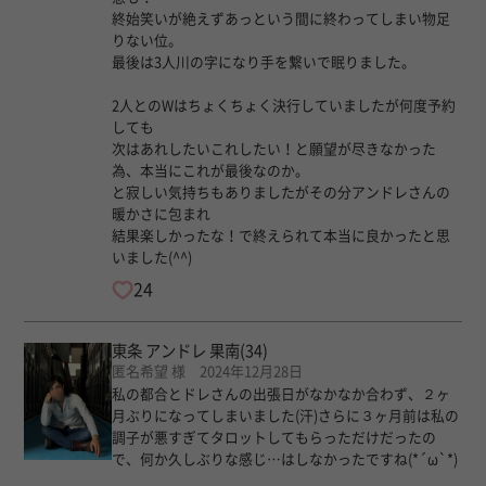
終始笑いが絶えずあっという間に終わってしまい物足
りない位。
最後は3人川の字になり手を繋いで眠りました。
2人とのWはちょくちょく決行していましたが何度予約
しても
次はあれしたいこれしたい！と願望が尽きなかった
為、本当にこれが最後なのか。
と寂しい気持ちもありましたがその分アンドレさんの
暖かさに包まれ
結果楽しかったな！で終えられて本当に良かったと思
いました(^^)
24
東条 アンドレ 果南
(34)
匿名希望 様 2024年12月28日
私の都合とドレさんの出張日がなかなか合わず、２ヶ
月ぶりになってしまいました(汗)さらに３ヶ月前は私の
調子が悪すぎてタロットしてもらっただけだったの
で、何か久しぶりな感じ…はしなかったですね(*´ω`*)