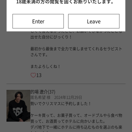
18歳未満の方の閲覧を固くお断りいたします。
そして噂の○○泡洗体は…みなさん、これは経験した
方がいい！
これが最初にあることで、お風呂→パウダー→性感の
境目があるようでない感じです。
Enter
Leave
性感は、そこまでの段階も含めて…それまでは恥ずか
しくて言えなかったこと、お願いできなかったことも
出せた自分にびっくり！
最初から最後まで全力で楽しませてくれるセラピスト
さんです。
またよろしくね！
13
的場 遼介
(37)
匿名希望 様 2024年12月29日
勢いでクリスマスに予約しました！
ケーキ買って、お菓子買って、オードブルやら食べ物
買って、お酒買ってホテルに向かいました。
デパ地下で一緒にホテルに持ち込むものを選ぶのも楽