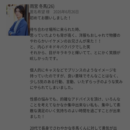
雨宮 冬馬
(26)
匿名希望 様 2026年6月26日
初めてお願いしました！
待ち合わせ場所に来られた時、
思っていたよりも背が高く、洋服もおしゃれで物腰の
やわらかいイケメンのお兄さんが来た！！
と、内心ドキドキバクバクでした笑
それから、目がキラキラと輝いてて、とにかく笑顔が
眩しかったです。
個人的にキャスなどでプリンスのようなイメージを
持っていたのですが、良い意味でそんなことはなく、
少しS気のある行動、言動、いたずらっ子のような笑み
にやられてしまいました。
性感の悩みでも、的確なアドバイスを頂け、いろんな
ことを考えてなかなか集中出来ない私も、集中して素
敵な満足のいく気持ちのよい時間を過ごすことが出来
ました！
20代で長身でさわやかな冬馬くんに対して勇気が出