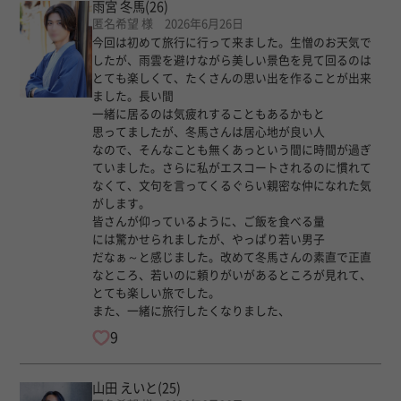
雨宮 冬馬
(26)
匿名希望 様 2026年6月26日
今回は初めて旅行に行って来ました。生憎のお天気で
したが、雨雲を避けながら美しい景色を見て回るのは
とても楽しくて、たくさんの思い出を作ることが出来
ました。長い間
一緒に居るのは気疲れすることもあるかもと
思ってましたが、冬馬さんは居心地が良い人
なので、そんなことも無くあっという間に時間が過ぎ
ていました。さらに私がエスコートされるのに慣れて
なくて、文句を言ってくるぐらい親密な仲になれた気
がします。
皆さんが仰っているように、ご飯を食べる量
には驚かせられましたが、やっぱり若い男子
だなぁ～と感じました。改めて冬馬さんの素直で正直
なところ、若いのに頼りがいがあるところが見れて、
とても楽しい旅でした。
また、一緒に旅行したくなりました、
9
山田 えいと
(25)