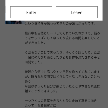
匿名希望 様 2026年6月26日
初トラベルでした！
Enter
Leave
計画の段階から色々と提案してくれて一緒に楽しもう
という気持ちが伝わってきたのが嬉しかったです。
旅行中も自然とリードしてくれていたおかげで、脳み
そをからっぽにしてゆっくり流れる時間を楽しむこと
ができました。
くだらないことで笑ったり、ゆっくり話したり、ただ
一緒にのんびり過ごしたり心も身体も満たされる幸せ
時間でした。
普段から何でも話しやすい空気を作ってくれています
が、限られた時間ではどうしても話しきれないことも
あり
今回はゆっくり自分が感じていたことや本音を素直に
話すことができました。
一つひとつの言葉をきちんと受け止めて真剣に向き
合ってくれる誠実さに