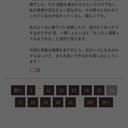
間でした。ただ 回数を重ねたからというだけでなく、
私の表情や反応をよく見ながら、その時々に合わせて
くれているのが伝わってくるし、嬉しいです。
私のよくない癖でつい休憩したり、逃げたくなったり
するのですが 笑、一輝くんといると「もう少し頑張っ
てみようかな」と自然に思えます。
今回も素敵な時間をありがとう。次はいつになるかわ
からないけど、またお会いできるのを楽しみにしてい
ます！
28
....
前へ
1
11
12
13
14
15
16
....
17
18
19
20
21
287
次へ