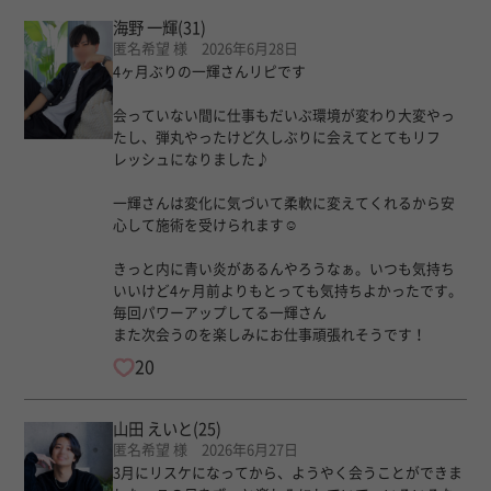
海野 一輝
(31)
匿名希望 様 2026年6月28日
4ヶ月ぶりの一輝さんリピです
会っていない間に仕事もだいぶ環境が変わり大変やっ
たし、弾丸やったけど久しぶりに会えてとてもリフ
レッシュになりました♪
一輝さんは変化に気づいて柔軟に変えてくれるから安
心して施術を受けられます☺︎
きっと内に青い炎があるんやろうなぁ。いつも気持ち
いいけど4ヶ月前よりもとっても気持ちよかったです。
毎回パワーアップしてる一輝さん
また次会うのを楽しみにお仕事頑張れそうです！
20
山田 えいと
(25)
匿名希望 様 2026年6月27日
3月にリスケになってから、ようやく会うことができま