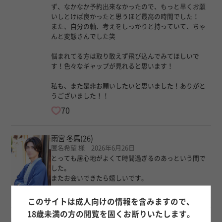
ず、なかなか予約出来なかったので、もっと早くお願
いしとけば良かったと思うほど最高の時間でした！
また、自分の軸、考えをしっかりと持っていて、ちゃ
んと変態さんでした笑
悩まれてる方は取り敢えず飛び込んでみてほしいで
す！色々なギャップが見れると思います！
私も、また是非お願いしたいと思いました！ありがと
うございました！！
70
雨宮 冬馬
(26)
匿名希望 様 2026年6月26日
とっても居心地がよくて時間過ぎるのあっという間で
した。
またお会いできたら嬉しいです。
6
このサイトは成人向けの情報を含みますので、
18歳未満の方の閲覧を固くお断りいたします。
山田 えいと
(25)