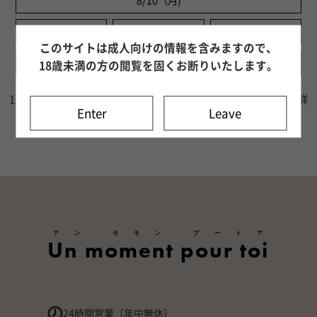
8/10（月)
8/11（火)
8/12（水)
8/13（木)
このサイトは成人向けの情報を含みますので、
8/14（金)
8/15（土)
8/16（日)
18歳未満の方の閲覧を固くお断りいたします。
1週間分の出勤情報をご確認いただけます。8日目以降はキャスト詳
Enter
Leave
細ページよりご確認ください。
アン モモン プートア
Un moment pour toi
24時間営業（年中無休）