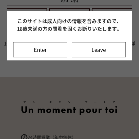
8/6（木)
8/7（金)
8/8（土)
8/9（日)
このサイトは成人向けの情報を含みますので、
8/10（月)
8/11（火)
8/12（水)
18歳未満の方の閲覧を固くお断りいたします。
1週間分の出勤情報をご確認いただけます。8日目以降はキャスト詳
Enter
Leave
細ページよりご確認ください。
アン モモン プートア
Un moment pour toi
24時間営業（年中無休）