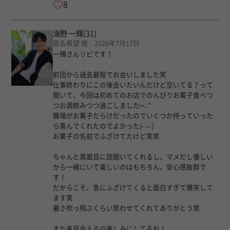
8
海野 一輝
(31)
匿名希望 様 2026年7月17日
一輝さんリピです！
前回から過去最短でお会いしました笑
仕事終わりにこの後会いたいんだけど空いてる？って
聞いて、今回は初めてのお店でのんびりお菓子食べつ
つお酒飲みつつ過ごしました⑅◡̈*
職場がお菓子だらけだったのでいくつか持っていった
ら喜んでくれたのでよかった(˶ ̇ ̵ ̇˶ )
お菓子の名前でふざけてたけど笑笑
ちゃんと真面目に話聞いてくれるし、マメだし優しい
から一緒にいて楽しいのはもちろん、安心感抜群で
す！
だからこそ、急にふざけてくると面白すぎて爆笑して
ます笑
暑さ吹っ飛ぶくらい笑わせてくれてありがとう笑
また来月会えるの楽しみにしてるね！