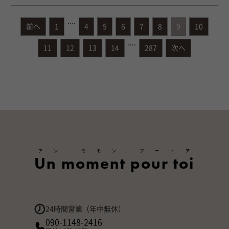
....
前へ
1
4
5
6
7
8
9
10
....
11
12
13
14
287
次へ
アン モモン プートア
Un moment pour toi
24時間営業（年中無休）
090-1148-2416