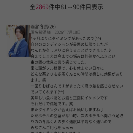
全
2869
件中81～90件目表示
雨宮 冬馬
(26)
匿名希望 様 2026年7月18日
4ヶ月ぶりにタイミングがあったので(^^)
自分のコンディションが最悪の状態でしたが
なんとか久しぶりに会えることができました♪
会えてしまえば今までの悩みは何処かへふきとび
束の間の休息と言う感じでした。
常に頭がフル稼働で、心も休まない日々に
どんな薬よりも冬馬くんとの時間は癒しに効果があり
ます。笑
一回りおばさんですがまったく歳の差を感じさせない
でいてくれます(^^)
美味しい食べ物とお酒と正面にイケメンです
それだけで満足です。笑
またタイミングが合えばお願いしますね♪
ただホテルの空室がない時、次のホテルへ向かう足取
りのの冬馬くんの歩く速度は半端なく速いので
みなさんご用心を w w w