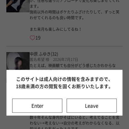
が、性感も違ったアプローチで変化も楽しませてくれ
ます。
施術以外の時間はボケたりふざけたりして、ずっと笑
わせてくれるのも良い時間です。
また来月も楽しみにしてるね！
19
中原 ふゆき
(32)
匿名希望 様 2026年7月17日
たとえば、映画観ても自分がどう感じたかわからな
い、なにも感じないとか
ずいぶん前、一度、映画を一緒に観た身内が、私の感
このサイトは成人向けの情報を含みますので、
想でキレたことがあったからか
18歳未満の方の閲覧を固くお断りいたします。
なにが食べたい？の質問に、からだが固まったりとか
これは私がほんとに食べたいものではなく、相手の食
Enter
Leave
べたいものを言わないと不機嫌になるから
数十年そんな身内がそばにいると、考えてることを言
わない→考えない→自分の考えがわからなくなる、以
前はそんな私だったようです