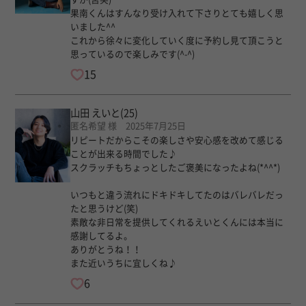
果南くんはすんなり受け入れて下さりとても嬉しく思
いました^^
これから徐々に変化していく度に予約し見て頂こうと
思っているので楽しみです(^-^)
15
山田 えいと
(25)
匿名希望 様 2025年7月25日
リピートだからこその楽しさや安心感を改めて感じる
ことが出来る時間でした♪
スクラッチもちょっとしたご褒美になったよね(*^^*)
いつもと違う流れにドキドキしてたのはバレバレだっ
たと思うけど(笑)
素敵な非日常を提供してくれるえいとくんには本当に
感謝してるよ。
ありがとうね！！
また近いうちに宜しくね♪
6