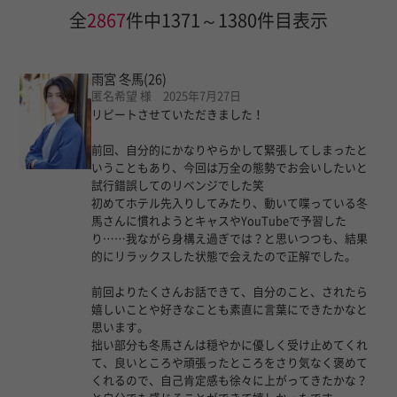
全
2867
件中1371～1380件目表示
雨宮 冬馬
(26)
匿名希望 様 2025年7月27日
リピートさせていただきました！
前回、自分的にかなりやらかして緊張してしまったと
いうこともあり、今回は万全の態勢でお会いしたいと
試行錯誤してのリベンジでした笑
初めてホテル先入りしてみたり、動いて喋っている冬
馬さんに慣れようとキャスやYouTubeで予習した
り……我ながら身構え過ぎでは？と思いつつも、結果
的にリラックスした状態で会えたので正解でした。
前回よりたくさんお話できて、自分のこと、されたら
嬉しいことや好きなことも素直に言葉にできたかなと
思います。
拙い部分も冬馬さんは穏やかに優しく受け止めてくれ
て、良いところや頑張ったところをさり気なく褒めて
くれるので、自己肯定感も徐々に上がってきたかな？