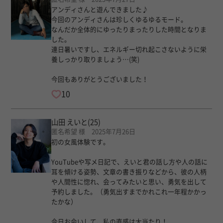
アンディさんと遊んできました♪
今回のアンディさんは珍しくゆるゆるモード。
なんだか全体的にゆったりまったりした時間となりま
した。
連日暑いですし、エネルギー切れ起こさないように栄
養しっかり取りましょう…(笑)
今回もありがとうございました！
10
山田 えいと
(25)
匿名希望 様 2025年7月26日
初の女風体験です。
YouTubeや写メ日記で、えいと君の話し方や人の話に
耳を傾ける姿勢、文章の書き振りなどから、彼の人柄
や人間性に惚れ、会ってみたいと思い、勇気を出して
予約しました。（勇気出すまでかれこれ一年程かかっ
たかな）
今日お会いして、私の直感は大当たり！