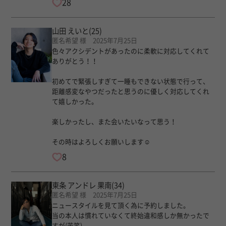
28
山田 えいと
(25)
匿名希望 様 2025年7月25日
色々アクシデントがあったのに柔軟に対応してくれて
ありがとう！！
初めてで緊張しすぎて一睡もできない状態で行って、
距離感変なやつだったと思うのに優しく対応してくれ
て嬉しかった。
楽しかったし、また会いたいなって思う！
その時はよろしくお願いします☺︎
8
東条 アンドレ 果南
(34)
匿名希望 様 2025年7月25日
ニュースタイルを見て頂く為に予約しました。
当の本人は慣れていなくて終始違和感しか無かったで
すが(苦笑)