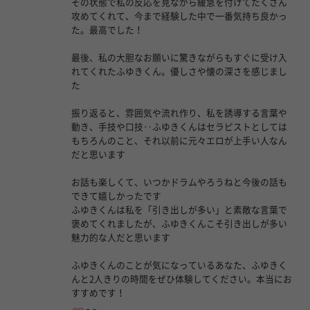
その状態で私の反応を見ながら緩急を付けてたくさん
攻めてくれて、今まで経験した中で一番気持ち良かっ
た。最高でした！
最後、私の大胆なお願いに驚きながらもすぐに受け入
れてくれたふゆきくん。優しさや懐の深さを感じまし
た
振り返ると、雰囲気や流れ作り、私を誘導する言葉や
動き、手技や口技‥ふゆきくんはセラピストとしては
もちろんのこと、それ以前に元々エロが上手い人なん
だと思います
お話も楽しくて、いつかドラムやろうねと今後の話も
できて嬉しかったです
ふゆきくんは私を「引き出しが多い」と素敵な言葉で
褒めてくれましたが、ふゆきくんこそ引き出しが多い
魅力的な人だと思います
ふゆきくんのことが気になっているあなた、ふゆきく
んと2人きりの時間をぜひ体験してください。本当にお
すすめです！