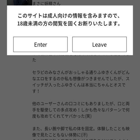
まさに妖精さん
身近にいないタイプのお洒落な男性
このサイトは成人向けの情報を含みますので、
まっすぐに見つめられて、顔から汗が吹き出しました
(笑)
18歳未満の方の閲覧を固くお断りいたします。
私の都合で解散時刻が決まっていたため通常より短い
コンサルテーションだったと思いますが、事前に伝え
Enter
Leave
ていた悩みについて丁寧に聞き取りをして、解消に向
けて私に合った方法を考えてくださっている様子でし
た
セラピのみなさんがおっしゃる通りふゆきくんがどん
なエロをするのか私も想像がつきませんでしたが、ス
イッチが入ったふゆきくんは本当にちゃんとオスで
す！
他のユーザーさんの口コミにもありましたが、口と両
手を駆使しての多点攻め！しかも色々なパターンで何
度も攻めてくれてヤバかった(笑)
また、長い腕や脚で私の体を固定。体験したことも映
像で見たこともない体勢に(汗)