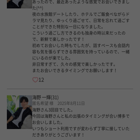
あったので、最近あったような感覚でお会いできまし
た(^^)
夜の水族館デートしたり、ホテルでご飯食べながらド
ラマ見たり、ゆっくり過ごせて、日常を忘れて過ごす
ことができた特別な一日になりました。
こういう過ごし方できるのも独身の時以来だったの
で、新鮮で楽しかったです！
初めてお会いした時もでしたが、話すペースも会話内
容も気を張らずできる雰囲気を持っているので、一緒
にいるのが楽でした。
非日常すぎて、久々の感覚で楽しかったです。
またお会いできるタイミングでお願いします！
12
海野 一輝
(31)
匿名希望 様 2025年8月11日
海野さん3回目でした。
今回は海野さんと私の出張のタイミングが合い博多で
お会いしました。
いつもショート利用ですが変わらず丁寧に接していた
だきありがとうございます！