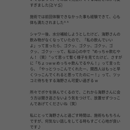
すぎました(≧∀≦)
施術では前回体験できなかった事も経験できて、心も
体も満たされました^ ^
シャワー後、水分補給しようとしたけど、海野さんの
飲み物がなくなっていたので、「私の飲んでいい
よ」って言ったら、ゴクッ、ゴクッ、ゴクッ、ゴ
クッ、ゴクッ‥って、私は心の中で〝めっちゃ飲むや
ん！（笑）”って思って暫く様子を見てたけど、さすが
に「ちょっw w めっちゃ飲んでるやん！」って言った
ら、「やっとつっこんでくれたー、関西人はもっと早
くつっこんでくれると思ってたのにー！」って、ツッ
コミ待ちをする海野さん可愛い過ぎる w
所々でボケを挟んでくるので、これから海野さんに会
う方は聞き逃さないよう気をつけて、放置せずつっこ
んであげてくださいね（笑）
私にとって海野さんと過ごす時間は、施術ももちろん
ですが、何気ない話しをしてる時もすごく心地が良い
です♪