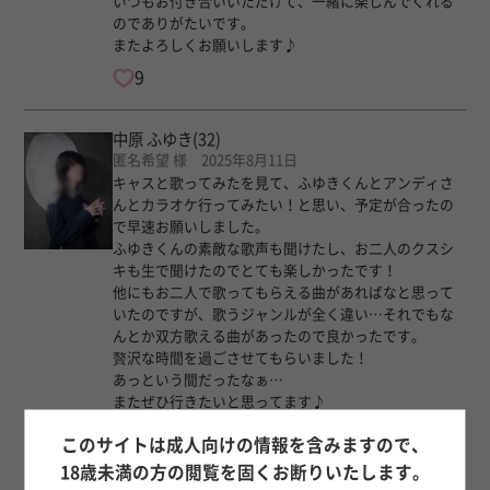
いつもお付き合いいただけて、一緒に楽しんでくれる
のでありがたいです。
またよろしくお願いします♪
9
中原 ふゆき
(32)
匿名希望 様 2025年8月11日
キャスと歌ってみたを見て、ふゆきくんとアンディさ
んとカラオケ行ってみたい！と思い、予定が合ったの
で早速お願いしました。
ふゆきくんの素敵な歌声も聞けたし、お二人のクスシ
キも生で聞けたのでとても楽しかったです！
他にもお二人で歌ってもらえる曲があればなと思って
いたのですが、歌うジャンルが全く違い…それでもな
んとか双方歌える曲があったので良かったです。
贅沢な時間を過ごさせてもらいました！
あっという間だったなぁ…
またぜひ行きたいと思ってます♪
ありがとうございました！
このサイトは成人向けの情報を含みますので、
2
18歳未満の方の閲覧を固くお断りいたします。