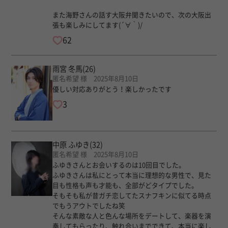
また海野さんの話す大阪弁聞きたいので、次の大阪出
張も楽しみにしてます(´∀｀)/
62
雨宮 冬馬
(26)
匿名希望 様 2025年8月10日
優しい対応ありがとう！楽しかったです
3
中原 ふゆき
(32)
匿名希望 様 2025年8月10日
ふゆきさんとお会いするのは10回目でした。
ふゆきさんは私にとって本当に理想的な男性で、見た
目も性格も声も才能も、全部がどタイプでした。
そもそも私が昔ガチ恋してたスナフキンに似てる時点
でもうアウトでしたね笑
そんな素敵な人と色んな場所をデートして、楽器を演
奏してもらったり、触れ合いまでできて、本当に楽し