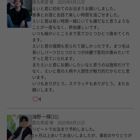
匿名希望 様 2025年8月11日
えいと君に初めてのお泊まりお願いしました。
食事とお酒と会話で楽しい時間を過ごせました。
えいと君は長い時間一緒にいても嫌だなと思うような
ことが一度もなく、終始優しいです。
いつも細かいところまで見てひとつひとつ褒めてくれ
ます。
えいと君の寝顔も見られて嬉しかったです。まつ毛は
長いしパーツひとつひとつが綺麗で彫刻の像みたいで
ずっと見ていられます。
またえいと君にお願いしたいなと思うのは施術だけで
なく、えいと君の人柄や人間性が魅力的だからだと思
います。
いつもありがとう。スクラッチもありがとう。またお
願いします。
4
海野 一輝
(31)
匿名希望 様 2025年8月11日
リピートでお泊まり予約しました。
1ヶ月以上あいてお会いしましたが、事前のやりとりが