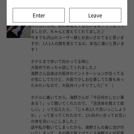
海野 一輝
(31)
匿名希望 様 2025年8月11日
Enter
Leave
海野さん大阪出張のタイミングで2度目ましてでした。
待ち合わせ時、私の事覚えてるんかなぁ？って思って
ましたが、ちゃんと覚えてくれてました♪
今までも沢山のユーザー様とお会いされてると思いま
すが、1人1人の顔を覚えてるの、本当に凄いと思いま
す！
ホテルまで歩いて向かってる時に
大阪弁でめっちゃ話してくれました♪
海野さん自身は大阪弁のイントネーションが合ってる
か気にしてたけど、大阪で少しお仕事してた事もあっ
たみたいなので、大阪弁バッチリでした(´∀｀)
ホテルに着いてから、海野さんが「今日何かしたい事
ある？」って聞いてくれたので、「泡洗体を教えて欲
しい。」って伝えたら、「じゃあ2人で洗いっこしよう
か。」って言ってくれたので、2人向かい合ってお互い
の体を洗いっこしました♪
途中私が動いてしまったから、海野さんの鼻に泡が付
いてしまって、その顔で見上げてくる海野さんが可愛