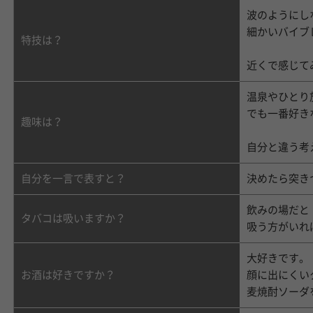
波のようにし
細かいバイブ
特技は？
近くで感じて
温泉やひとり
でも一番好き
趣味は？
自分と違う考
決めたら突き
自分を一言で表すと？
飲みの場だと
タバコは吸いますか？
吸う方がいれ
大好きです。
顔に出にくい
お酒は好きですか？
麦焼酎ソーダ