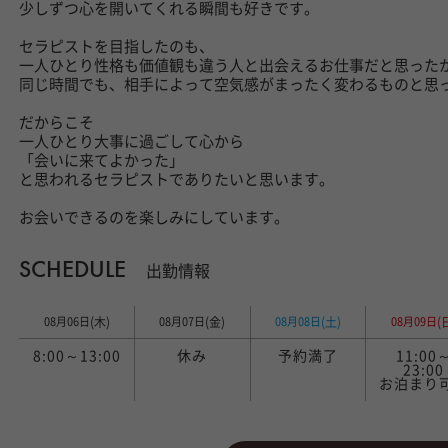
少しずつ心を開いてくれる瞬間も好きです。
セラピストを目指したのも、
一人ひとり性格も価値観も違う人と出会えるお仕事だと思った
同じ時間でも、相手によって空気感がまったく変わるものと思
だからこそ
一人ひとり大事に過ごして心から
「会いに来てよかった」
と思われるセラピストでありたいと思います。
お会いできるのを楽しみにしています。
SCHEDULE
出勤情報
(木)
(金)
(土)
(
08月06日
08月07日
08月08日
08月09日
8:00～13:00
休み
予約満了
11:00
23:00
お泊まり