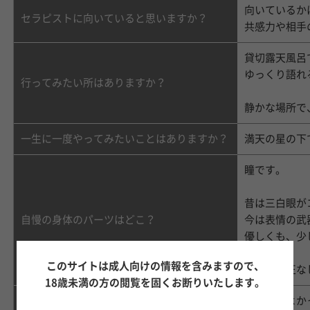
向いているか
セラピストに向いていると思いますか？
共感力や相手
貸切露天風呂
ゆっくり語れ
行ってみたい所はありますか？
静かな場所で
満天の星の下
一生に一度やってみたいことはありますか？
瞳です。
昔は三白眼が
今は表情の武
自慢の身体のパーツはどこ？
優しくも、少
このサイトは成人向けの情報を含みますので、
あと、矯正な
18歳未満の方の閲覧を固くお断りいたします。
「選んでよか
目標はありますか？