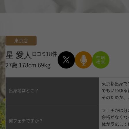
東京店
星 愛人
18件
口コミ
27歳
178cm
69kg
東京都出身で
でもいわゆる
出身地はどこ？
そのためか、
フェチかは分
余裕がなくな
何フェチですか？
体が反応して