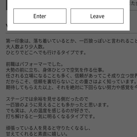
そして、また
Enter
Leave
WHAT KIND OF PERSON
どんな人
第一印象は、落ち着いているとか、一匹狼っぽいと言われるこ
大人数より少人数。
ひとりでどこへでも行けるタイプです。
前職はパフォーマーでした。
大勢の前に立ち、身体ひとつで空気を作る仕事。
任される立場になることも多く、信頼があってこそ成り立つ世
だからこそ、信頼を裏切らないことの重さはよく知っています
期待してもらえた以上、それを絶対に下回らない努力や感覚を
ステージでは余裕を見せる側だったので
一匹狼のように見えることも多かったと思います。
でも実は、人の温度を感じるのが好きで、
打ち解けると一気に明るくなるタイプです。
頑張っている人を見ると守りたくなるし、
甘えてくれると素直に嬉しい。