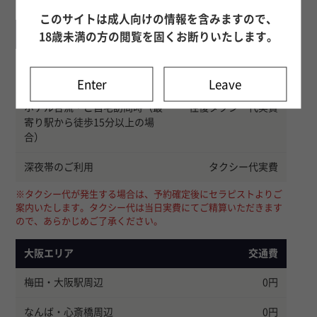
交通費が下記の通り変更となります。
このサイトは成人向けの情報を含みますので、
全エリア共通
金額
18歳未満の方の閲覧を固くお断りいたします。
解散予定 23:30〜4:30 の場合
4,000円
（お泊まりコースは無料）
Enter
Leave
ホテル合流・ご自宅訪問時（最
往復タクシー代実費
寄り駅から徒歩15分以上の場
合）
深夜帯のご利用
タクシー代実費
※タクシー代が発生する場合は、予約確定後にセラピストよりご
案内いたします。タクシー代は当日実費にてご精算いただきます
ので、あらかじめご了承ください。
大阪エリア
交通費
梅田・大阪駅周辺
0円
なんば・心斎橋周辺
0円