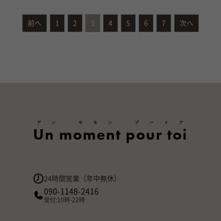
前へ
1
2
3
4
5
6
7
次へ
アン モモン プートア
Un moment pour toi
24時間営業（年中無休）
090-1148-2416
受付:10時-22時