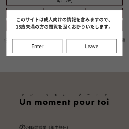
8/7（金)
8/8（土)
8/9（日)
8/10（月)
このサイトは成人向けの情報を含みますので、
8/11（火)
8/12（水)
8/13（木)
18歳未満の方の閲覧を固くお断りいたします。
1週間分の出勤情報をご確認いただけます。8日目以降はキャスト詳
Enter
Leave
細ページよりご確認ください。
アン モモン プートア
Un moment pour toi
24時間営業（年中無休）